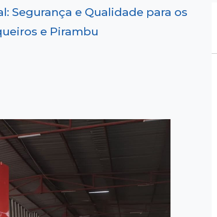
val: Segurança e Qualidade para os
oqueiros e Pirambu