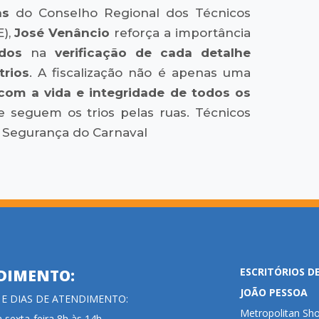
as
do Conselho Regional dos Técnicos
E),
José Venâncio
reforça a importância
ados
na
verificação de cada detalhe
trios
. A fiscalização não é apenas uma
om a vida e integridade de todos os
ue seguem os trios pelas ruas. Técnicos
 a Segurança do Carnaval
ESCRITÓRIOS D
DIMENTO:
JOÃO PESSOA
 E DIAS DE ATENDIMENTO:
Metropolitan Sho
 sexta-feira 8h às 14h