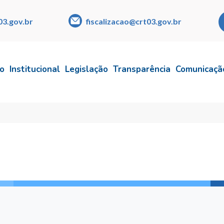
03.gov.br
fiscalizacao@crt03.gov.br
io
Institucional
Legislação
Transparência
Comunicaçã