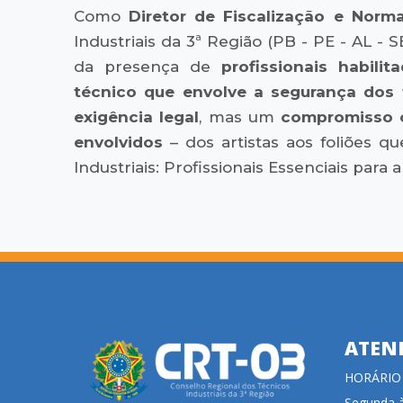
Como
Diretor de Fiscalização e Norm
Industriais da 3ª Região (PB - PE - AL - S
da presença de
profissionais habilit
técnico que envolve a segurança dos 
exigência legal
, mas um
compromisso c
envolvidos
– dos artistas aos foliões q
Industriais: Profissionais Essenciais para
ATEN
HORÁRIO
Segunda à