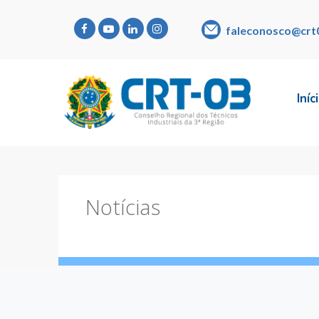
faleconosco@crt
Iníc
Notícias