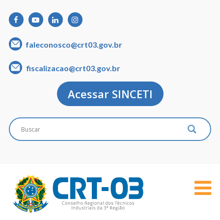
faleconosco@crt03.gov.br
fiscalizacao@crt03.gov.br
Acessar SINCETI