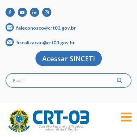
faleconosco@crt03.gov.br
fiscalizacao@crt03.gov.br
Acessar SINCETI