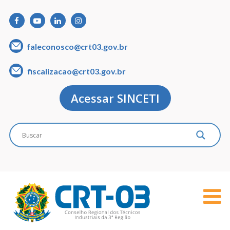
faleconosco@crt03.gov.br
fiscalizacao@crt03.gov.br
Acessar SINCETI