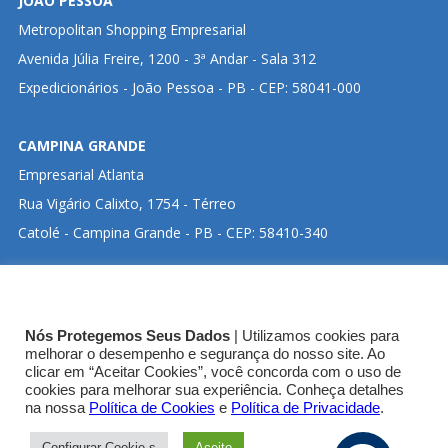
JOÃO PESSOA
Metropolitan Shopping Empresarial
Avenida Júlia Freire, 1200 - 3ª Andar - Sala 312
Expedicionários - João Pessoa - PB - CEP: 58041-000
CAMPINA GRANDE
Empresarial Atlanta
Rua Vigário Calixto, 1754 - Térreo
Catolé - Campina Grande - PB - CEP: 58410-340
CLIQUE ABAIXO PARA VISUALIZAR ENDEREÇO NO
Nós Protegemos Seus Dados
| Utilizamos cookies para
GOOGLE MAPS:
melhorar o desempenho e segurança do nosso site. Ao
clicar em “Aceitar Cookies”, você concorda com o uso de
cookies para melhorar sua experiência. Conheça detalhes
SEDE CRT-03
na nossa
Política de Cookies
e
Política de Privacidade
.
Configurar Cookie s
Aceito