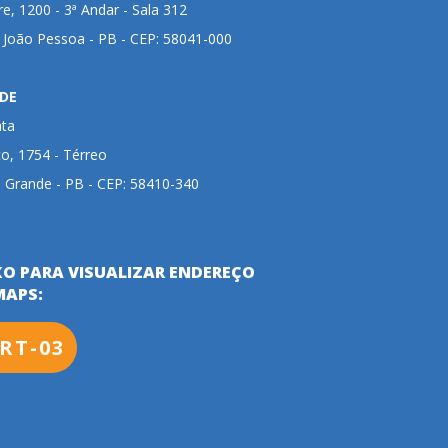
ire, 1200 - 3ª Andar - Sala 312
- João Pessoa - PB - CEP: 58041-000
DE
nta
to, 1754 - Térreo
 Grande - PB - CEP: 58410-340
XO PARA VISUALIZAR ENDEREÇO
MAPS:
RT-03