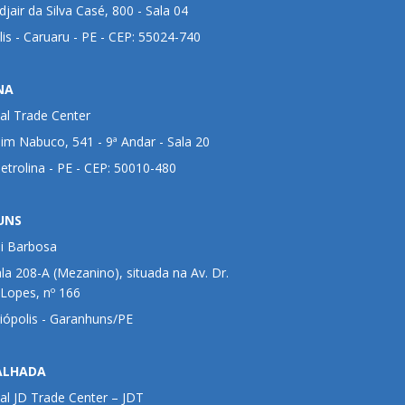
jair da Silva Casé, 800 - Sala 04
lis - Caruaru - PE - CEP: 55024-740
NA
al Trade Center
im Nabuco, 541 - 9ª Andar - Sala 20
Petrolina - PE - CEP: 50010-480
UNS
ui Barbosa
ala 208-A (Mezanino), situada na Av. Dr.
 Lopes, nº 166
liópolis - Garanhuns/PE
ALHADA
al JD Trade Center – JDT