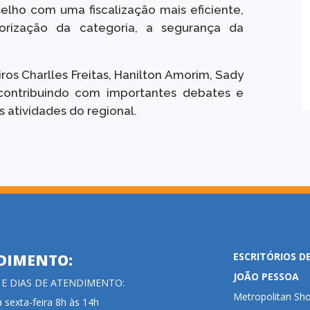
elho com uma fiscalização mais eficiente,
lorização da categoria, a segurança da
ros Charlles Freitas, Hanilton Amorim, Sady
, contribuindo com importantes debates e
atividades do regional.
ESCRITÓRIOS D
DIMENTO:
JOÃO PESSOA
 E DIAS DE ATENDIMENTO:
Metropolitan Sho
 sexta-feira 8h às 14h