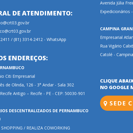
Avenida Júlia Fre
Expedicionários 
RAL DE ATENDIMENTO:
cao@crt03.gov.br
CAMPINA GRAN
co@crt03.gov.br
Empresarial Atla
-2411 / (81) 3314-2412 - WhatsApp
Rua Vigário Calix
Catolé - Campina
OS ENDEREÇOS:
PERNAMBUCO
o Citi Empresarial
CLIQUE ABAI
ês de Olinda, 126 - 3° Andar - Sala 302
NO GOOGLE 
 Recife Antigo – Recife - PE - CEP: 50030-901
SEDE C
RIOS DESCENTRALIZADOS DE PERNAMBUCO
U
 SHOPPING / REALIZA COWORKING