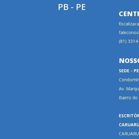
PB - PE
CENT
fiscaliza
faleconos
(81) 3314
NOSS
SEDE - 
Condomíni
Av. Marqu
Bairro do
ESCRITÓ
CARUAR
CARUARU