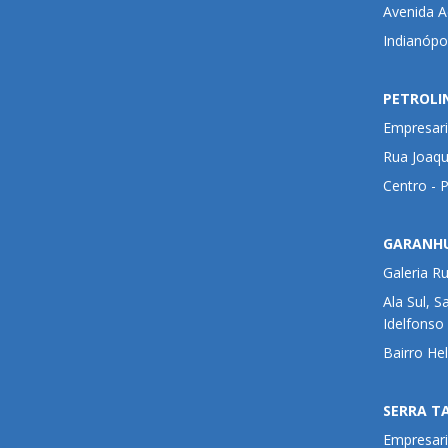
Avenida Ad
Indianópo
PETROLI
Empresari
Rua Joaqu
Centro - 
GARANH
Galeria R
Ala Sul, S
Idelfonso
Bairro He
SERRA T
Empresari