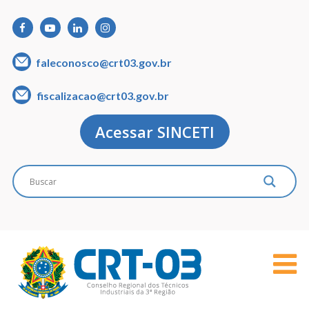
faleconosco@crt03.gov.br
fiscalizacao@crt03.gov.br
Acessar SINCETI