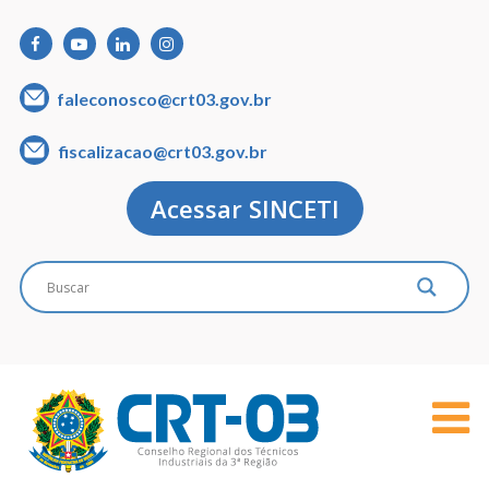
faleconosco@crt03.gov.br
fiscalizacao@crt03.gov.br
Acessar SINCETI