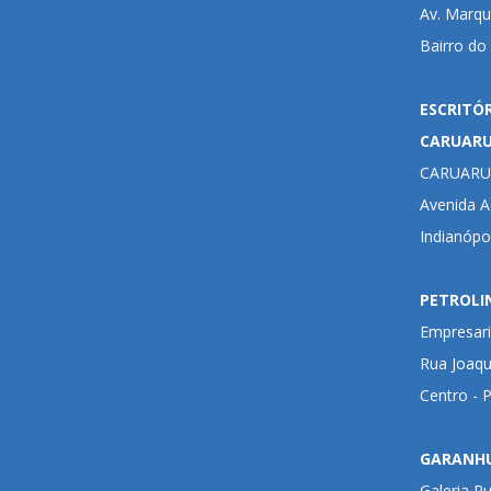
Av. Marqu
Bairro do
ESCRITÓ
CARUAR
CARUARU
Avenida Ad
Indianópo
PETROLI
Empresari
Rua Joaqu
Centro - 
GARANH
Galeria R