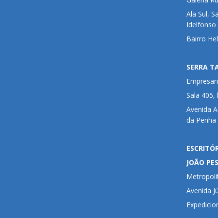
Ala Sul, S
Idelfonso
Bairro He
SERRA T
Empresari
Sala 405,
Avenida 
da Penha 
ESCRITÓ
JOÃO PE
Metropoli
Avenida Jú
Expedicio