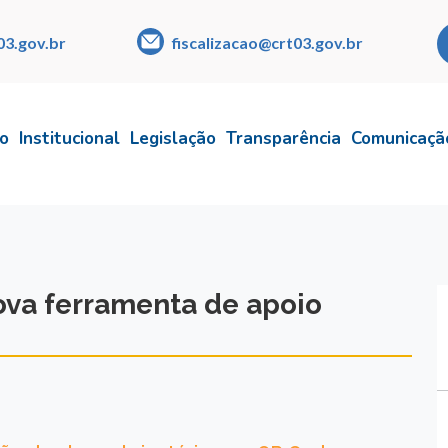
03.gov.br
fiscalizacao@crt03.gov.br
io
Institucional
Legislação
Transparência
Comunicaçã
ova ferramenta de apoio