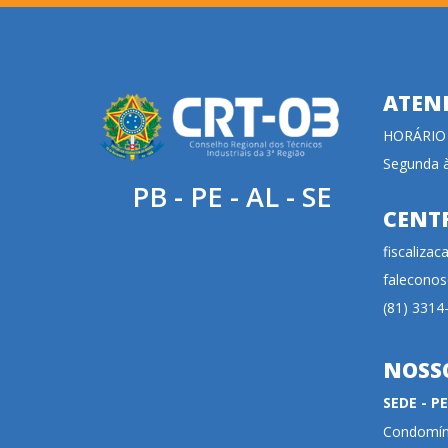
ATEN
HORÁRIO
Segunda à
PB - PE - AL - SE
CENT
fiscaliza
faleconos
(81) 3314
NOSS
SEDE - 
Condomíni