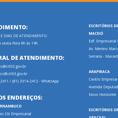
ESCRITÓRIOS D
DIMENTO:
MACEIÓ
 E DIAS DE ATENDIMENTO:
Edf. Empresaria
 sexta-feira 8h às 14h
Av. Menino Marce
Serraria - Maceió
RAL DE ATENDIMENTO:
cao@crt03.gov.br
ARAPIRACA
co@crt03.gov.br
Centro Empresari
-2411 / (81) 3314-2412 - WhatsApp
Avenida Deputada
Novo Horizonte -
OS ENDEREÇOS:
PERNAMBUCO
ESCRITÓRIOS D
o Citi Empresarial
ARACAJU