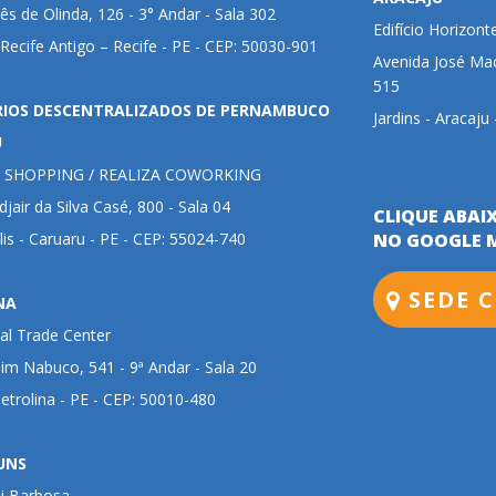
ês de Olinda, 126 - 3° Andar - Sala 302
Edifício Horizont
 Recife Antigo – Recife - PE - CEP: 50030-901
Avenida José Mac
515
RIOS DESCENTRALIZADOS DE PERNAMBUCO
Jardins - Aracaju
U
 SHOPPING / REALIZA COWORKING
jair da Silva Casé, 800 - Sala 04
CLIQUE ABAI
lis - Caruaru - PE - CEP: 55024-740
NO GOOGLE 
SEDE C
NA
al Trade Center
im Nabuco, 541 - 9ª Andar - Sala 20
Petrolina - PE - CEP: 50010-480
UNS
ui Barbosa