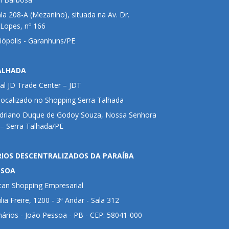
ala 208-A (Mezanino), situada na Av. Dr.
 Lopes, nº 166
liópolis - Garanhuns/PE
ALHADA
al JD Trade Center – JDT
 localizado no Shopping Serra Talhada
Adriano Duque de Godoy Souza, Nossa Senhora
– Serra Talhada/PE
RIOS DESCENTRALIZADOS DA PARAÍBA
SSOA
tan Shopping Empresarial
lia Freire, 1200 - 3ª Andar - Sala 312
nários - João Pessoa - PB - CEP: 58041-000