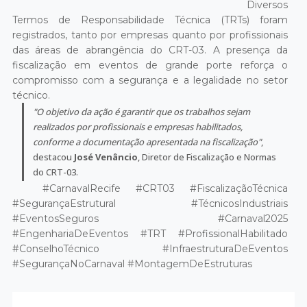
Diversos
Termos de Responsabilidade Técnica (TRTs) foram
registrados, tanto por empresas quanto por profissionais
das áreas de abrangência do CRT-03. A presença da
fiscalização em eventos de grande porte reforça o
compromisso com a segurança e a legalidade no setor
técnico.
"O objetivo da ação é garantir que os trabalhos sejam
realizados por profissionais e empresas habilitados,
conforme a documentação apresentada na fiscalização"
,
destacou
José Venâncio
, Diretor de Fiscalização e Normas
do CRT-03.
#CarnavalRecife #CRT03 #FiscalizaçãoTécnica
#SegurançaEstrutural #TécnicosIndustriais
#EventosSeguros #Carnaval2025
#EngenhariaDeEventos #TRT #ProfissionalHabilitado
#ConselhoTécnico #InfraestruturaDeEventos
#SegurançaNoCarnaval #MontagemDeEstruturas