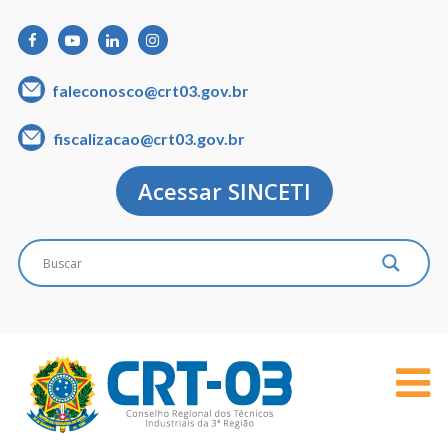
faleconosco@crt03.gov.br
fiscalizacao@crt03.gov.br
Acessar SINCETI