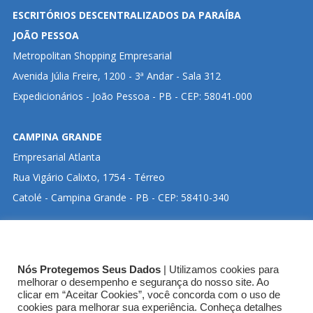
ESCRITÓRIOS DESCENTRALIZADOS DA PARAÍBA
JOÃO PESSOA
Metropolitan Shopping Empresarial
Avenida Júlia Freire, 1200 - 3ª Andar - Sala 312
Expedicionários - João Pessoa - PB - CEP: 58041-000
CAMPINA GRANDE
Empresarial Atlanta
Rua Vigário Calixto, 1754 - Térreo
Catolé - Campina Grande - PB - CEP: 58410-340
CLIQUE ABAIXO PARA VISUALIZAR ENDEREÇO NO
Nós Protegemos Seus Dados
| Utilizamos cookies para
GOOGLE MAPS:
melhorar o desempenho e segurança do nosso site. Ao
clicar em “Aceitar Cookies”, você concorda com o uso de
cookies para melhorar sua experiência. Conheça detalhes
SEDE CRT-03